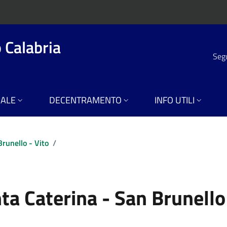
 Calabria
Segu
RALE
DECENTRAMENTO
INFO UTILI
runello - Vito
/
nta Caterina - San Brunello