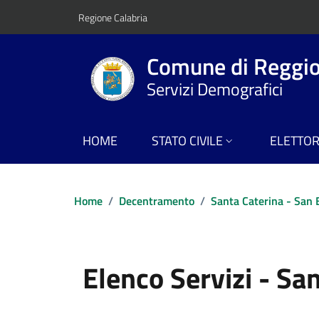
Vai ai contenuti
Vai al footer
Regione Calabria
Comune di Reggio
Servizi Demografici
HOME
STATO CIVILE
ELETTO
Home
/
Decentramento
/
Santa Caterina - San B
Elenco Servizi - Sa