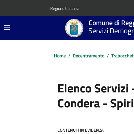
Vai ai contenuti
Vai al footer
Regione Calabria
Comune di Regg
Servizi Demogra
Home
/
Decentramento
/
Trabocchet
Elenco Servizi 
Condera - Spir
CONTENUTI IN EVIDENZA