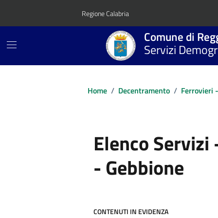
Vai ai contenuti
Vai al footer
Regione Calabria
Comune di Regg
Servizi Demogra
Home
/
Decentramento
/
Ferrovieri 
Elenco Servizi 
- Gebbione
CONTENUTI IN EVIDENZA