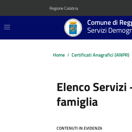
Vai ai contenuti
Vai al footer
Regione Calabria
Comune di Regg
Servizi Demogra
Home
/
Certificati Anagrafici (ANPR)
Elenco Servizi 
famiglia
CONTENUTI IN EVIDENZA