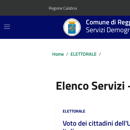
Vai ai contenuti
Vai al footer
Regione Calabria
Comune di Regg
Servizi Demogra
Home
/
ELETTORALE
/
Elenco Servizi
Categoria:
ELETTORALE
Voto dei cittadini dell