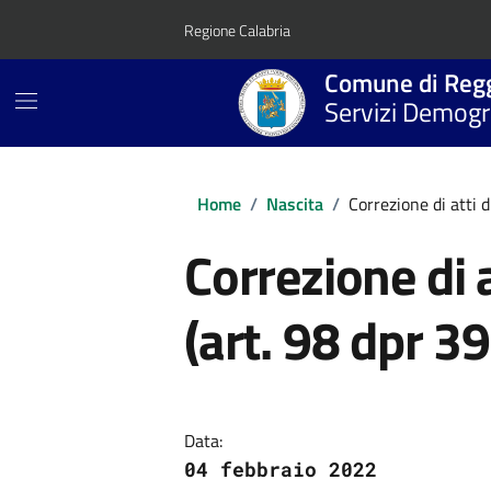
Vai ai contenuti
Vai al footer
Regione Calabria
Comune di Regg
Servizi Demogra
Home
/
Nascita
/
Correzione di atti d
Correzione di a
(art. 98 dpr 
Dettagli della no
Data:
04 febbraio 2022