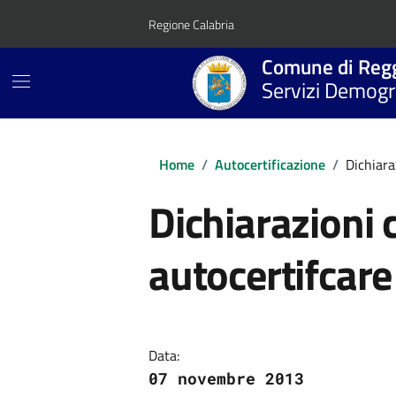
Vai ai contenuti
Vai al footer
Regione Calabria
Comune di Regg
Servizi Demogra
Home
/
Autocertificazione
/
Dichiara
Dichiarazioni 
autocertifcare
Dettagli della no
Data:
07 novembre 2013