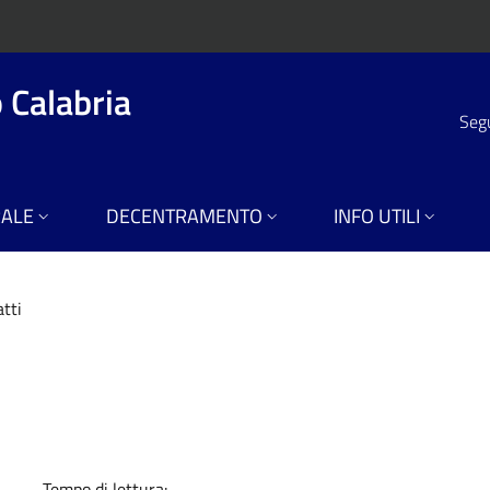
 Calabria
Segu
RALE
DECENTRAMENTO
INFO UTILI
tti
a
Tempo di lettura: