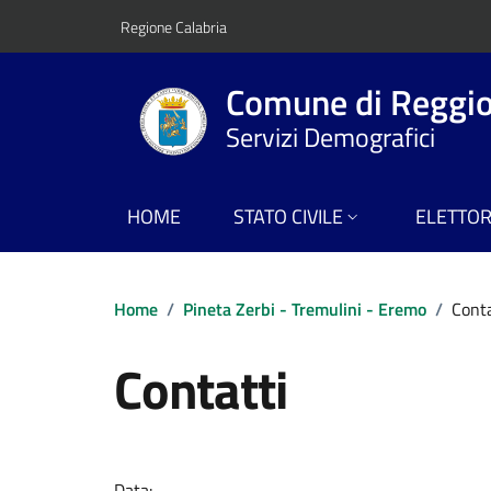
Vai ai contenuti
Vai al footer
Regione Calabria
Comune di Reggio
Servizi Demografici
HOME
STATO CIVILE
ELETTO
Home
/
Pineta Zerbi - Tremulini - Eremo
/
Conta
Contatti
Dettagli della notizi
Data: